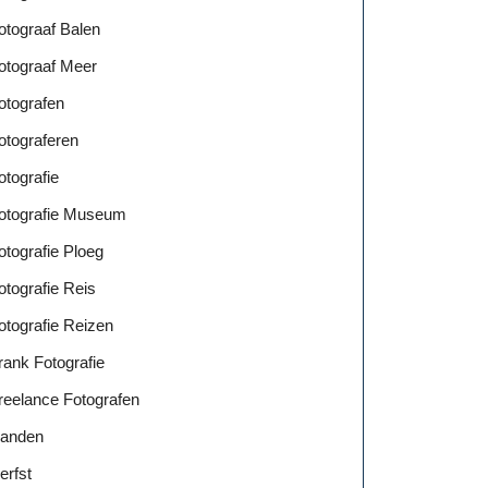
otograaf Balen
otograaf Meer
otografen
otograferen
otografie
otografie Museum
otografie Ploeg
otografie Reis
otografie Reizen
rank Fotografie
reelance Fotografen
anden
erfst