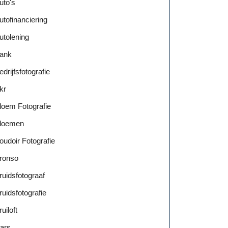
uto's
utofinanciering
utolening
ank
edrijfsfotografie
kr
loem Fotografie
loemen
oudoir Fotografie
ronso
ruidsfotograaf
ruidsfotografie
ruiloft
ars