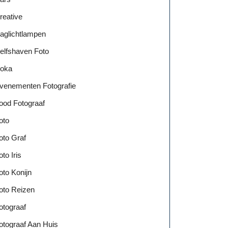
reative
aglichtlampen
elfshaven Foto
oka
venementen Fotografie
ood Fotograaf
oto
oto Graf
oto Iris
oto Konijn
oto Reizen
otograaf
otograaf Aan Huis