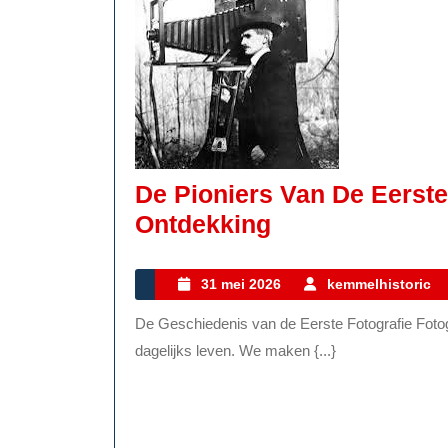
De Pioniers Van De Eerste
De
Ontdekking
Pioniers
Van
31
31 mei 2026
kemmelhistoric
mei
De
De Geschiedenis van de Eerste Fotografie Fotografie is tegenwoordig niet meer weg te denken uit ons
2026
Eerste
dagelijks leven. We maken {...}
Fotografie:
Een
Historische