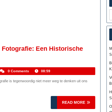
 Fotografie: Een Historische
M
S
B
K
kemmelhistoric
0 Comments
08:59
V
B
H
S
READ
READ MORE
O
MORE