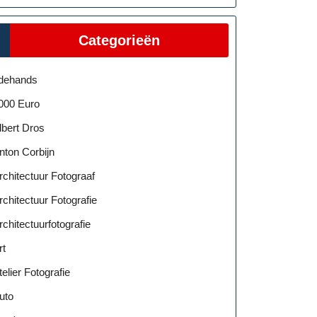
Categorieën
dehands
000 Euro
lbert Dros
nton Corbijn
rchitectuur Fotograaf
rchitectuur Fotografie
rchitectuurfotografie
rt
telier Fotografie
uto