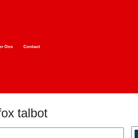
er Ons
Contact
fox talbot