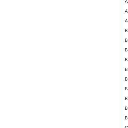
A
A
A
B
B
B
B
B
B
B
B
B
B
C