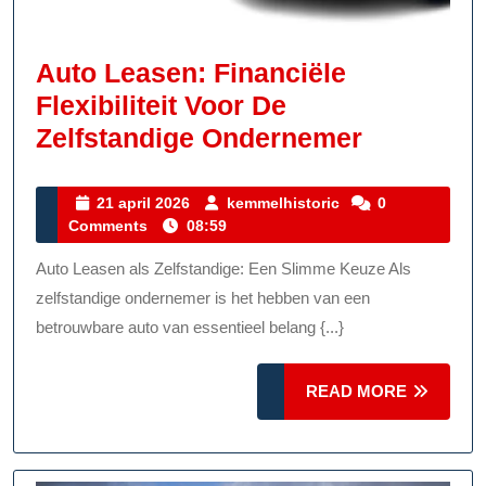
Auto Leasen: Financiële
Flexibiliteit Voor De
Auto
Zelfstandige Ondernemer
Leasen:
Financiël
21
kemmelhistoric
21 april 2026
kemmelhistoric
0
april
Comments
08:59
Flexibilite
2026
Voor
Auto Leasen als Zelfstandige: Een Slimme Keuze Als
De
zelfstandige ondernemer is het hebben van een
Zelfstand
betrouwbare auto van essentieel belang {...}
Onderne
READ
READ MORE
MORE