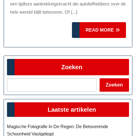
Auto’s
een tijdloze aantrekkingskracht die autoliefhebbers over de
hele wereld blijft betoveren. Of {...}
READ
READ MORE
MORE
Zoeken
Zoeken
Laatste artikelen
Magische Fotografie In De Regen: De Betoverende
Schoonheid Vastgelegd