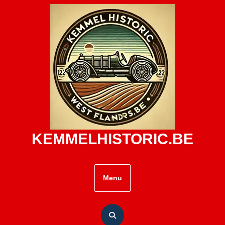
Skip
to
content
KEMMELHISTORIC.BE
Menu