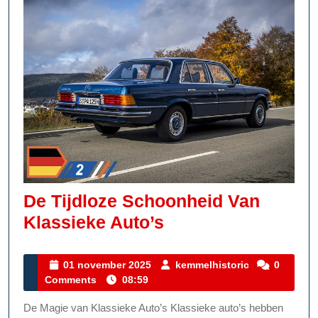
De Tijdloze Schoonheid Van
De
Klassieke Auto’s
Tijdloze
Schoonheid
01
kemmelhistor
01 november 2025
kemmelhistoric
0
november
Comments
08:59
Van
2025
Klassieke
De Magie van Klassieke Auto’s Klassieke auto’s hebben