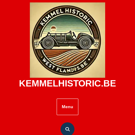
Skip
to
content
KEMMELHISTORIC.BE
Menu