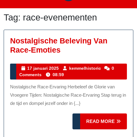
Tag:
race-evenementen
Nostalgische Beleving Van
Nostalgische
Race-Emoties
Beleving
Van
17
kemmelhistoric
17 januari 2025
kemmelhistoric
0
januari
Comments
08:59
Race-
2025
Emoties
Nostalgische Race-Ervaring Herbeleef de Glorie van
Vroegere Tijden: Nostalgische Race-Ervaring Stap terug in
de tijd en dompel jezelf onder in {...}
READ
READ MORE
MORE