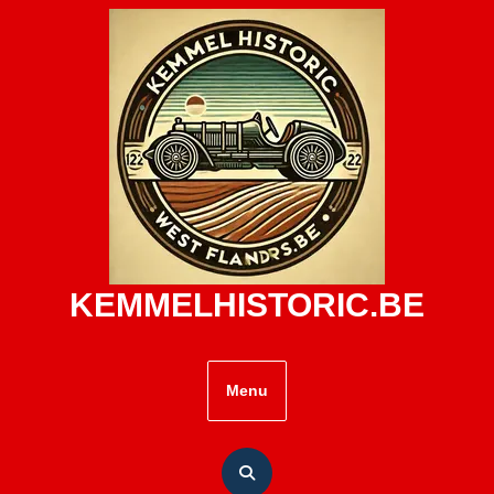
Skip
to
content
KEMMELHISTORIC.BE
Menu