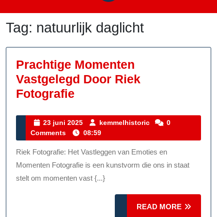
Tag:
natuurlijk daglicht
Prachtige Momenten
Vastgelegd Door Riek
Prachtige
Fotografie
Momenten
Vastgelegd
23
kemmelhistoric
23 juni 2025
kemmelhistoric
0
juni
Comments
08:59
Door
2025
Riek
Riek Fotografie: Het Vastleggen van Emoties en
Fotografie
Momenten Fotografie is een kunstvorm die ons in staat
stelt om momenten vast {...}
READ
READ MORE
MORE