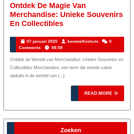
Ontdek De Magie Van
Merchandise: Unieke Souvenirs
Ontdek
En Collectibles
De
Magie
07
kemmelhistoric
07 januari 2025
kemmelhistoric
0
januari
Comments
08:59
Van
2025
Merchandise:
Ontdek de Wereld van Merchandise: Unieke Souvenirs en
Unieke
Collectibles Merchandise, een term die steeds vaker
Souvenirs
opduikt in de wereld van {...}
En
READ
Collectibles
READ MORE
MORE
Zoeken