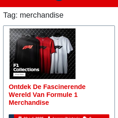
Tag:
merchandise
Ontdek De Fascinerende
Wereld Van Formule 1
Ontdek
Merchandise
De