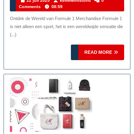
Fascinerende
22
kemmelhistoric
22 juli 2025
kemmelhistoric
0
juli
Comments
08:59
Wereld
2025
Van
Ontdek de Wereld van Formule 1 Merchandise Formule 1
Formule
is niet alleen een sport, het is een wereldwijde sensatie die
1
{...}
Merchandise
READ
READ MORE
MORE