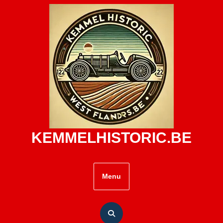
Skip
to
content
KEMMELHISTORIC.BE
Menu