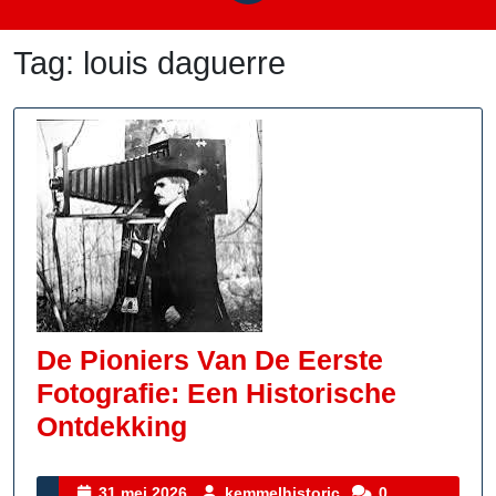
Tag:
louis daguerre
De Pioniers Van De Eerste
Fotografie: Een Historische
De
Ontdekking
Pioniers
Van
31
kemmelhistoric
31 mei 2026
kemmelhistoric
0