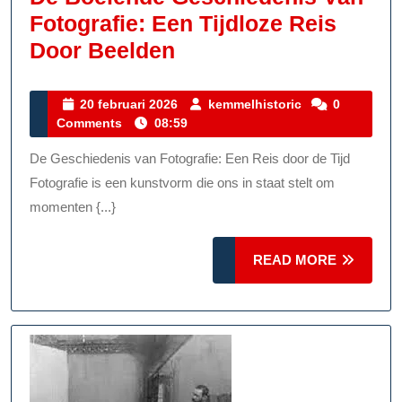
Fotografie: Een Tijdloze Reis
De
Door Beelden
Boeiende
Geschiedenis
20
kemmelhistoric
20 februari 2026
kemmelhistoric
0
februari
Comments
08:59
Van
2026
Fotografie:
De Geschiedenis van Fotografie: Een Reis door de Tijd
Een
Fotografie is een kunstvorm die ons in staat stelt om
Tijdloze
momenten {...}
Reis
READ
Door
READ MORE
MORE
Beelden