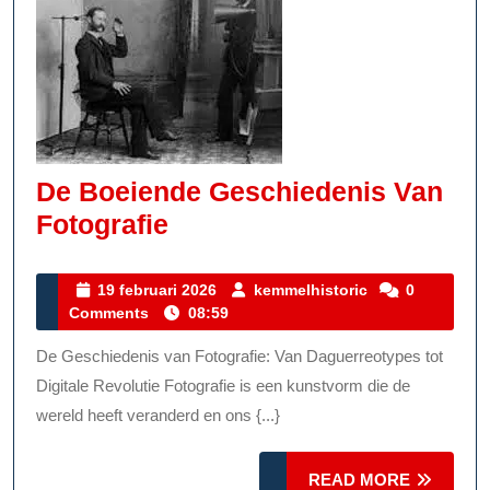
De Boeiende Geschiedenis Van
De
Fotografie
Boeiende
Geschiedenis
19
kemmelhistoric
19 februari 2026
kemmelhistoric
0
februari
Comments
08:59
Van
2026
Fotografie
De Geschiedenis van Fotografie: Van Daguerreotypes tot
Digitale Revolutie Fotografie is een kunstvorm die de
wereld heeft veranderd en ons {...}
READ
READ MORE