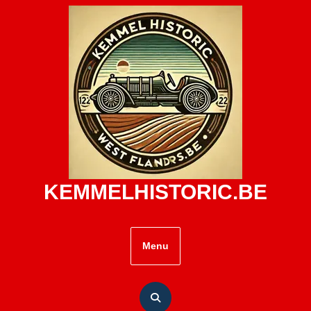
Skip
to
content
KEMMELHISTORIC.BE
Menu