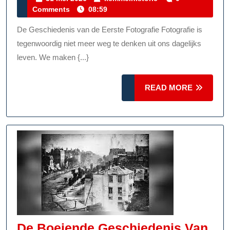
mei
Comments
08:59
De
2026
Eerste
De Geschiedenis van de Eerste Fotografie Fotografie is
Fotografie:
tegenwoordig niet meer weg te denken uit ons dagelijks
Een
leven. We maken {...}
Historische
READ
Ontdekking
READ MORE
MORE
De Boeiende Geschiedenis Van