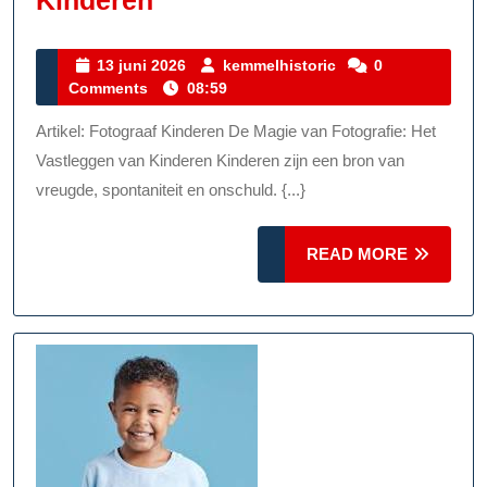
Kinderfotografie:
De
13
kemmelhistoric
13 juni 2026
kemmelhistoric
0
juni
Comments
08:59
Magie
2026
Van
Artikel: Fotograaf Kinderen De Magie van Fotografie: Het
Het
Vastleggen van Kinderen Kinderen zijn een bron van
Vastleggen
vreugde, spontaniteit en onschuld. {...}
Van
READ
Kinderen
READ MORE
MORE