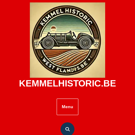
Skip
to
content
KEMMELHISTORIC.BE
Menu