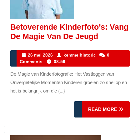
Betoverende Kinderfoto’s: Vang
Betoveren
De Magie Van De Jeugd
Kinderfoto’
Vang
26
kemmelhistoric
26 mei 2026
kemmelhistoric
0
mei
Comments
08:59
De
2026
Magie
De Magie van Kinderfotografie: Het Vastleggen van
Van
Onvergetelijke Momenten Kinderen groeien zo snel op en
De
het is belangrijk om die {...}
Jeugd
READ
READ MORE
MORE