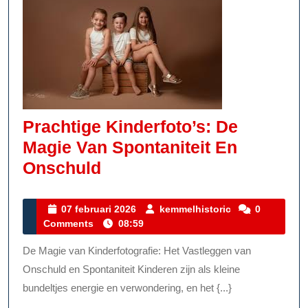
Prachtige Kinderfoto’s: De
Magie Van Spontaniteit En
Prachtige
Onschuld
Kinderfoto’s:
De
07
kemmelhistoric
07 februari 2026
kemmelhistoric
0
februari
Comments
08:59
Magie
2026
Van
De Magie van Kinderfotografie: Het Vastleggen van
Spontaniteit
Onschuld en Spontaniteit Kinderen zijn als kleine
En
bundeltjes energie en verwondering, en het {...}