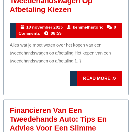
Tweedehandswagen Op
Koop
Afbetaling Kiezen
Slim:
Een
18
kemmelhistor
18 november 2025
kemmelhistoric
0
november
Comments
08:59
Tweedehandswa
2025
Op
Alles wat je moet weten over het kopen van een
Afbetaling
tweedehandswagen op afbetaling Het kopen van een
Kiezen
tweedehandswagen op afbetaling {...}
READ
READ MORE
MORE
Financieren Van Een
Tweedehands Auto: Tips En
Advies Voor Een Slimme