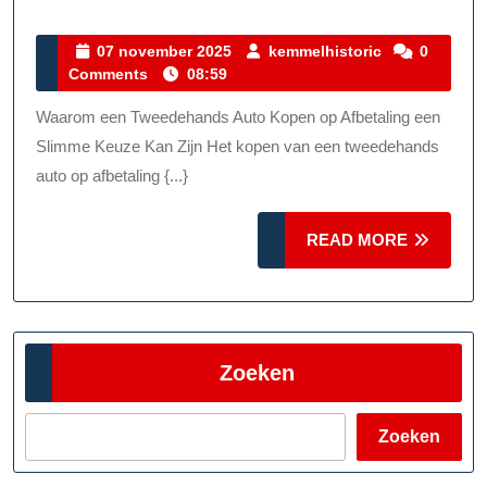
Van
Een
07
kemmelhistor
07 november 2025
kemmelhistoric
0
november
Comments
08:59
Tweedehand
2025
Auto
Waarom een Tweedehands Auto Kopen op Afbetaling een
Kopen
Slimme Keuze Kan Zijn Het kopen van een tweedehands
Op
auto op afbetaling {...}
Afbetaling:
READ
READ MORE
Financiële
MORE
Flexibiliteit
En
Gemak
Zoeken
Zoeken