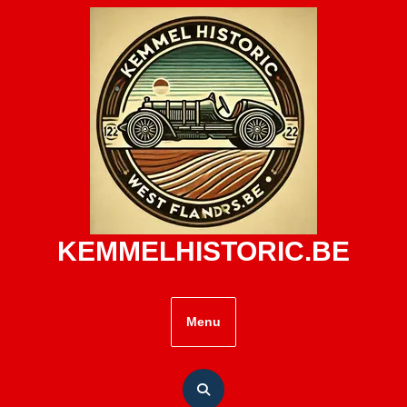
Skip
to
content
KEMMELHISTORIC.BE
Menu