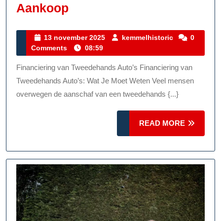
Financieren
Aankoop
Van
Een
13
kemmelhistor
13 november 2025
kemmelhistoric
0
november
Comments
08:59
Tweedehands
2025
Auto:
Financiering van Tweedehands Auto’s Financiering van
Tips
Tweedehands Auto’s: Wat Je Moet Weten Veel mensen
En
overwegen de aanschaf van een tweedehands {...}
Advies
READ
Voor
READ MORE
MORE
Een
Slimme
Aankoop