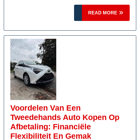
Auto:
READ
Een
READ MORE
MORE
Gids
Voor
Liefhebbers
Van
Vintage
Voertuigen
Voordelen Van Een
Tweedehands Auto Kopen Op
Afbetaling: Financiële
Voordelen
Flexibiliteit En Gemak