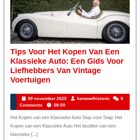
Tips Voor Het Kopen Van Een
Klassieke Auto: Een Gids Voor
Liefhebbers Van Vintage
Tips
Voertuigen
Voor
Het
09
kemmelhistor
09 november 2025
kemmelhistoric
0
november
Comments
08:59
Kopen
2025
Van
Het Kopen van een Klassieke Auto Stap voor Stap: Het
Een
Kopen van een Klassieke Auto Het bezitten van een
Klassieke
klassieke {...}