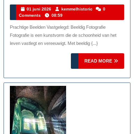
De
01
kemmelhistoric
01 juni 2026
kemmelhistoric
0
juni
Comments
08:59
Magi
2026
Van
Prachtige Beelden Vastgelegd: Beeldig Fotografie
Beeld
Fotografie is een kunstvorm die de schoonheid van het
Fotog
leven vastlegt en vereeuwigt. Met beeldig {...}
READ
READ MORE
MORE