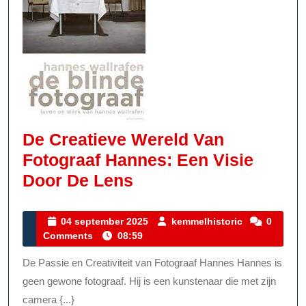
De Creatieve Wereld Van
Fotograaf Hannes: Een Visie
De
Door De Lens
Creatieve
Wereld
04
kemmelhisto
04 september 2025
kemmelhistoric
0
september
Comments
08:59
Van
2025
Fotograaf
De Passie en Creativiteit van Fotograaf Hannes Hannes is
Hannes:
geen gewone fotograaf. Hij is een kunstenaar die met zijn
Een
camera {...}