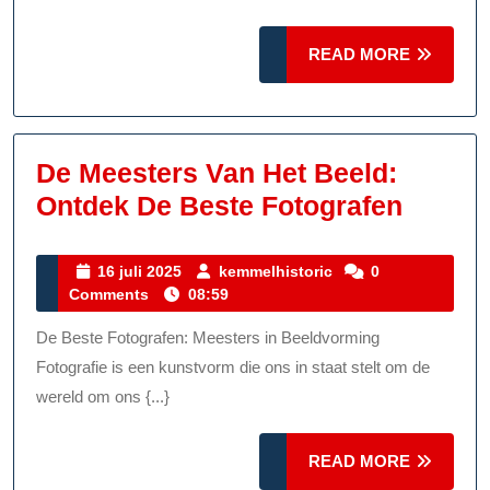
Visie
READ
Door
READ MORE
MORE
De
Lens
De Meesters Van Het Beeld:
De
Ontdek De Beste Fotografen
Meest
Van
16
kemmelhistoric
16 juli 2025
kemmelhistoric
0
juli
Comments
08:59
Het
2025
Beeld:
De Beste Fotografen: Meesters in Beeldvorming
Ontde
Fotografie is een kunstvorm die ons in staat stelt om de
De
wereld om ons {...}
Beste
READ
READ MORE
Fotogr
MORE