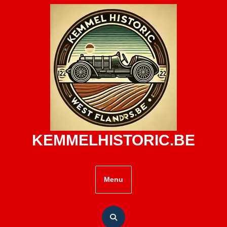
Skip
to
content
KEMMELHISTORIC.BE
Menu