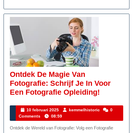
Ontdek De Magie Van
Fotografie: Schrijf Je In Voor
Ontdek
Een Fotografie Opleiding!
De
Magie
10
kemmelhistoric
10 februari 2025
kemmelhistoric
0
februari
Comments
08:59
Van
2025
Fotografi
Ontdek de Wereld van Fotografie: Volg een Fotografie