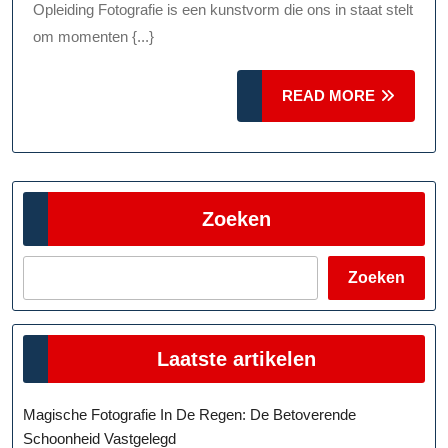
Schrijf
Opleiding Fotografie is een kunstvorm die ons in staat stelt
Je
om momenten {...}
In
READ
READ MORE
Voor
MORE
Een
Fotografi
Opleiding
Zoeken
Zoeken
Laatste artikelen
Magische Fotografie In De Regen: De Betoverende
Schoonheid Vastgelegd