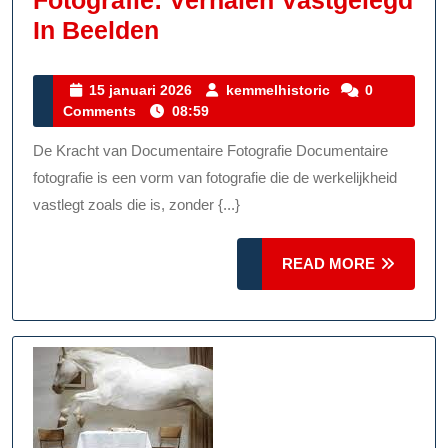
Fotografie: Verhalen Vastgelegd
De
In Beelden
Impact
Van
15
kemmelhistoric
15 januari 2026
kemmelhistoric
0
januari
Comments
08:59
Documentaire
2026
Fotografie:
De Kracht van Documentaire Fotografie Documentaire
Verhalen
fotografie is een vorm van fotografie die de werkelijkheid
Vastgelegd
vastlegt zoals die is, zonder {...}
In
READ
Beelden
READ MORE
MORE