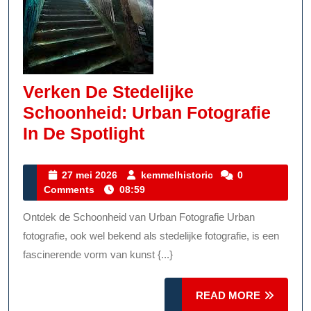
Verken De Stedelijke
Schoonheid: Urban Fotografie
Verken
In De Spotlight
De
Stedelijke
27
kemmelhistoric
27 mei 2026
kemmelhistoric
0
mei
Comments
08:59
Schoonheid:
2026
Urban
Ontdek de Schoonheid van Urban Fotografie Urban
Fotografie
fotografie, ook wel bekend als stedelijke fotografie, is een
In
fascinerende vorm van kunst {...}
De
READ
Spotlight
READ MORE
MORE