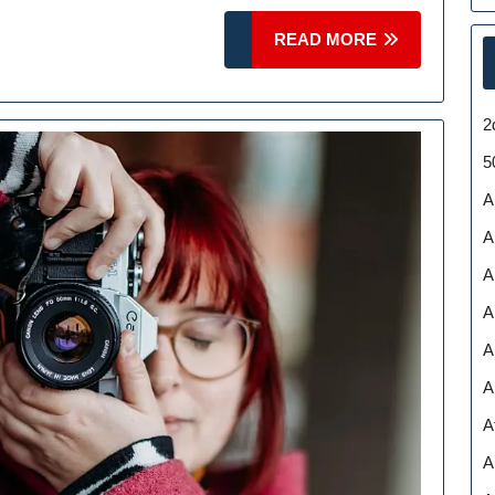
READ
READ MORE
MORE
fie
2
!
5
A
A
A
A
A
A
A
A