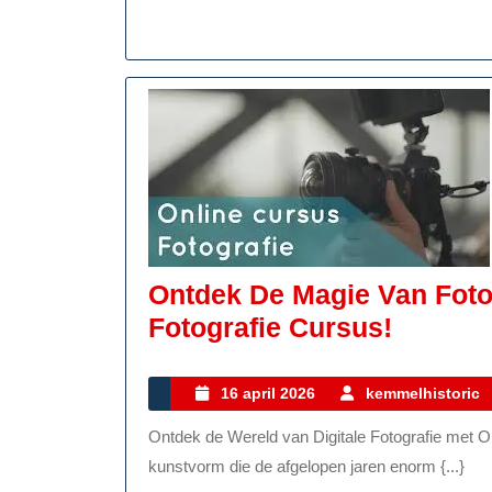
Historische
Ontdekking
Ontdek De Magie Van Fotog
Ontdek
Fotografie Cursus!
De
Magie
16
16 april 2026
kemmelhistoric
april
Van
Ontdek de Wereld van Digitale Fotografie met Onze Cursus Digitale fotografie is een fascinerende
2026
Fotogra
kunstvorm die de afgelopen jaren enorm {...}
Volg