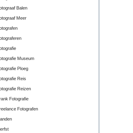
otograaf Balen
otograaf Meer
otografen
otograferen
otografie
otografie Museum
otografie Ploeg
otografie Reis
otografie Reizen
rank Fotografie
reelance Fotografen
anden
erfst