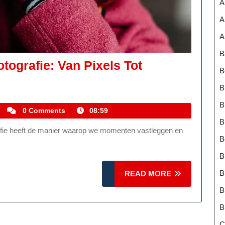
A
A
A
B
otografie: Van Pixels Tot
B
B
B
kemmelhistoric
0 Comments
08:59
B
B
B
B
READ
READ MORE
MORE
B
B
C