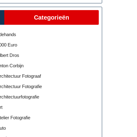
Categorieën
dehands
000 Euro
lbert Dros
nton Corbijn
rchitectuur Fotograaf
rchitectuur Fotografie
rchitectuurfotografie
rt
telier Fotografie
uto