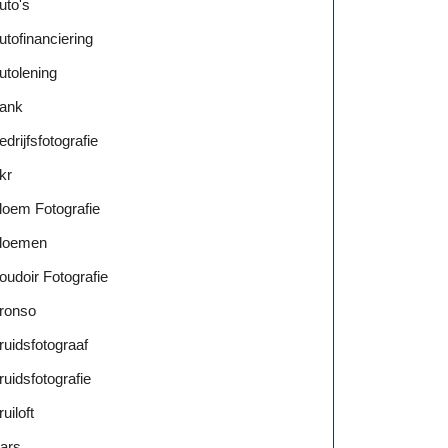
uto's
utofinanciering
utolening
ank
edrijfsfotografie
kr
loem Fotografie
loemen
oudoir Fotografie
ronso
ruidsfotograaf
ruidsfotografie
ruiloft
ars