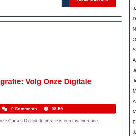
MORE
J
D
N
O
S
A
J
rafie: Volg Onze Digitale
J
M
A
kemmelhistoric
0 Comments
08:59
M
F
fie:
J