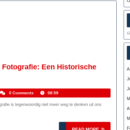
O
G
 Fotografie: Een Historische
A
J
J
kemmelhistoric
0 Comments
08:59
M
A
M
F
READ
READ MORE