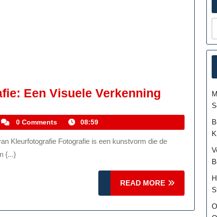
De
fie: Een Visuele Verkenning
M
Magie
S
Van
B
kemmelhistoric
0 Comments
08:59
K
Kleurfotog
Een
V
 {...}
B
Visuele
Verkenni
H
READ
READ MORE
S
MORE
O