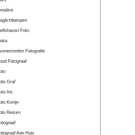
reative
aglichtlampen
elfshaven Foto
oka
venementen Fotografie
ood Fotograaf
oto
oto Graf
oto Iris
oto Konijn
oto Reizen
otograaf
otograaf Aan Huis