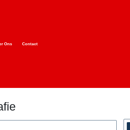
er Ons
Contact
afie