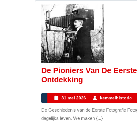
De Pioniers Van De Eerste
De
Ontdekking
Pioniers
Van
31
31 mei 2026
kemmelhistoric
mei
De
De Geschiedenis van de Eerste Fotografie Fotografie is tegenwoordig niet meer weg te denken uit ons
2026
Eerste
dagelijks leven. We maken {...}
Fotografie:
Een