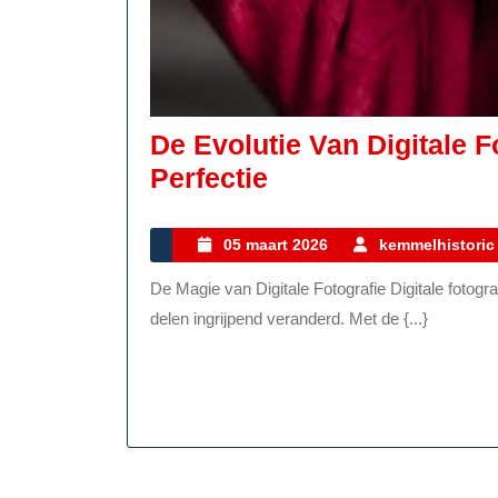
De Evolutie Van Digitale F
De
Perfectie
Evolutie
Van
05
05 maart 2026
kemmelhistoric
maart
Digitale
De Magie van Digitale Fotografie Digitale fotografie heeft de manier waarop we momenten vastleggen en
2026
Fotografie:
delen ingrijpend veranderd. Met de {...}
Van
Pixels
Tot
Perfectie