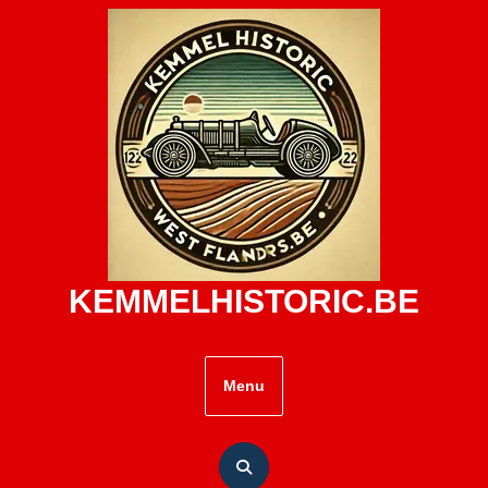
Skip
to
content
KEMMELHISTORIC.BE
Menu