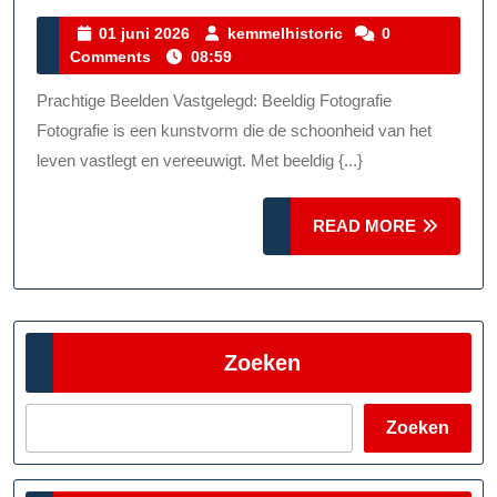
De
01
kemmelhistoric
01 juni 2026
kemmelhistoric
0
juni
Comments
08:59
Magi
2026
Van
Prachtige Beelden Vastgelegd: Beeldig Fotografie
Beeld
Fotografie is een kunstvorm die de schoonheid van het
Fotog
leven vastlegt en vereeuwigt. Met beeldig {...}
READ
READ MORE
MORE
Zoeken
Zoeken