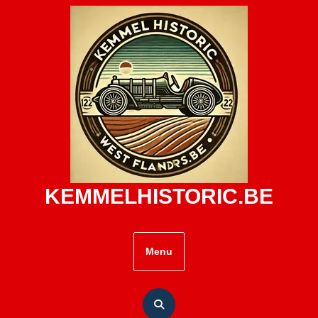
Skip
to
content
KEMMELHISTORIC.BE
Menu