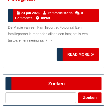
Herinneringen:
De
24
kemmelhistoric
24 juli 2026
kemmelhistoric
0
juli
Comments
08:59
Kunst
2026
Van
De Magie van een Familieportret Fotograaf Een
De
familieportret is meer dan alleen een foto; het is een
Familieportret
tastbare herinnering aan {...}
Fotograaf
READ
READ MORE
MORE
Zoeken
Zoeken