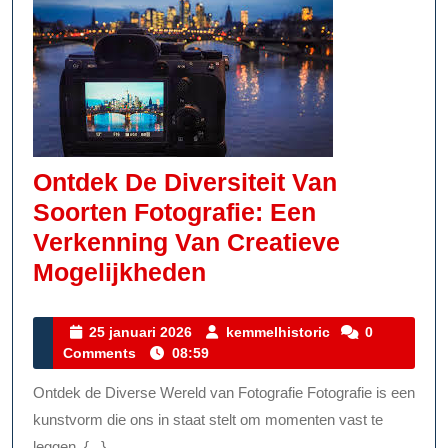
Ontdek De Diversiteit Van
Soorten Fotografie: Een
Verkenning Van Creatieve
Ontdek
Mogelijkheden
De
Diversiteit
25
kemmelhistoric
25 januari 2026
kemmelhistoric
0
januari
Comments
08:59
Van
2026
Soorten
Ontdek de Diverse Wereld van Fotografie Fotografie is een
Fotografie:
kunstvorm die ons in staat stelt om momenten vast te
leggen, {...}