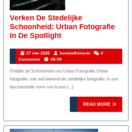
Verken De Stedelijke
Schoonheid: Urban Fotografie
Verken
In De Spotlight
De
Stedelijke
27
kemmelhistoric
27 mei 2026
kemmelhistoric
0
mei
Comments
08:59
Schoonheid:
2026
Urban
Ontdek de Schoonheid van Urban Fotografie Urban
Fotografie
fotografie, ook wel bekend als stedelijke fotografie, is een
In
fascinerende vorm van kunst {...}
De
READ
Spotlight
READ MORE
MORE