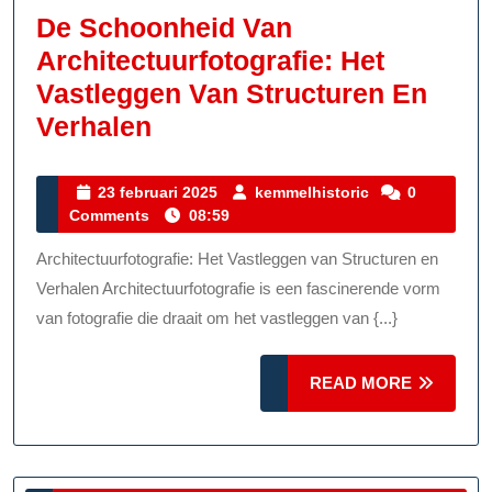
De Schoonheid Van
Architectuurfotografie: Het
Vastleggen Van Structuren En
De
Verhalen
Schoonheid
Van
23
kemmelhistoric
23 februari 2025
kemmelhistoric
0
februari
Comments
08:59
Architectuurfotografie:
2025
Het
Architectuurfotografie: Het Vastleggen van Structuren en
Vastleggen
Verhalen Architectuurfotografie is een fascinerende vorm
Van
van fotografie die draait om het vastleggen van {...}
Structuren
READ
En
READ MORE
MORE
Verhalen