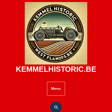
Skip
to
content
KEMMELHISTORIC.BE
Menu