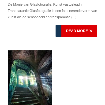
Transparant
De Magie van Glasfotografie: Kunst vastgelegd in
In
Transparantie Glasfotografie is een fascinerende vorm van
Beeld
kunst die de schoonheid en transparantie {...}
READ
READ MORE
MORE