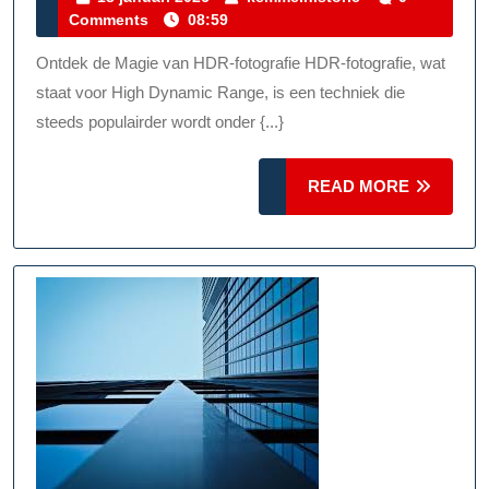
januari
Comments
08:59
De
2026
Magie
Ontdek de Magie van HDR-fotografie HDR-fotografie, wat
Van
staat voor High Dynamic Range, is een techniek die
Hoog
steeds populairder wordt onder {...}
Dynamisch
READ
Bereik
READ MORE
MORE