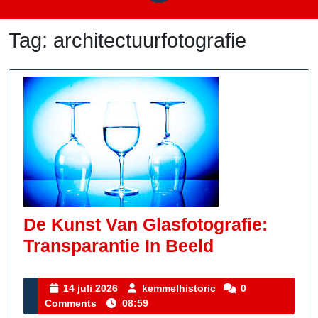
Tag:
architectuurfotografie
De Kunst Van Glasfotografie:
De
Transparantie In Beeld
Kunst
Van
14
kemmelhistoric
14 juli 2026
kemmelhistoric
0
juli
Comments
08:59
Glasfotograf
2026